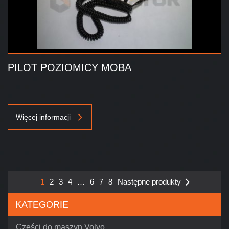
PILOT POZIOMICY MOBA
Więcej informacji
1
2
3
4
…
6
7
8
Następne produkty
KATEGORIE
Części do maszyn Volvo