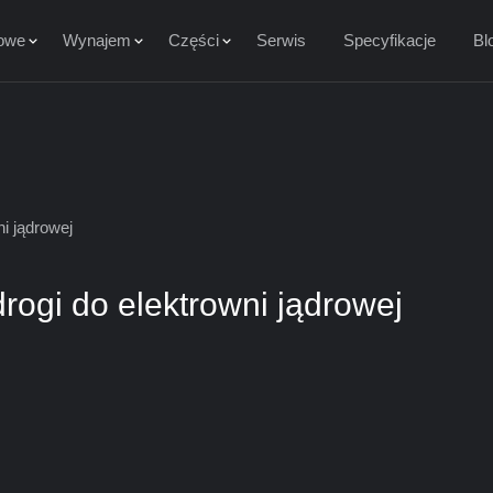
owe
Wynajem
Części
Serwis
Specyfikacje
Bl
i jądrowej
rogi do elektrowni jądrowej