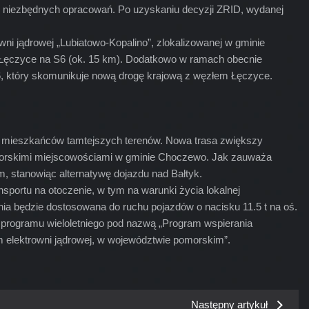
ch niezbędnych opracowań. Po uzyskaniu decyzji ZRID, wydanej
wni jądrowej „Lubiatowo-Kopalino”, zlokalizowanej w gminie
a Łęczyce na S6 (ok. 15 km). Dodatkowo w ramach obecnie
6, który skomunikuje nową drogę krajową z węzłem Łęczyce.
enia mieszkańców tamtejszych terenów. Nowa trasa zwiększy
dmorskimi miejscowościami w gminie Choczewo. Jak zauważa
, stanowiąc alternatywę dojazdu nad Bałtyk.
portu na otoczenie, w tym na warunki życia lokalnej
nia będzie dostosowana do ruchu pojazdów o nacisku 11.5 t na oś.
a programu wieloletniego pod nazwą „Program wspierania
tym elektrowni jądrowej, w województwie pomorskim”.
Następny artykuł