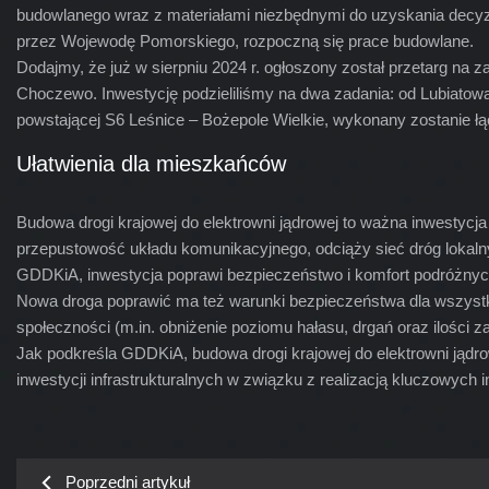
budowlanego wraz z materiałami niezbędnymi do uzyskania decyzji
przez Wojewodę Pomorskiego, rozpoczną się prace budowlane.
Dodajmy, że już w sierpniu 2024 r. ogłoszony został przetarg na z
Choczewo. Inwestycję podzieliliśmy na dwa zadania: od Lubiatow
powstającej S6 Leśnice – Bożepole Wielkie, wykonany zostanie 
Ułatwienia dla mieszkańców
Budowa drogi krajowej do elektrowni jądrowej to ważna inwestycj
przepustowość układu komunikacyjnego, odciąży sieć dróg lokal
GDDKiA, inwestycja poprawi bezpieczeństwo i komfort podróżnych
Nowa droga poprawić ma też warunki bezpieczeństwa dla wszystki
społeczności (m.in. obniżenie poziomu hałasu, drgań oraz ilości
Jak podkreśla GDDKiA, budowa drogi krajowej do elektrowni jądr
inwestycji infrastrukturalnych w związku z realizacją kluczowych 
Poprzedni artykuł