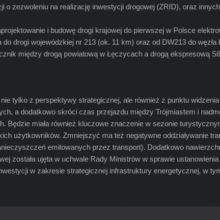
 o zezwoleniu na realizację inwestycji drogowej (ZRID), oraz inny
aprojektowanie i budowę drogi krajowej do pierwszej w Polsce elektro
a do drogi wojewódzkiej nr 213 (ok. 11 km) oraz od DW213 do węzł
łącznik między drogą powiatową w Łęczycach a drogą ekspresową S
a nie tylko z perspektywy strategicznej, ale również z punktu widz
nych, a dodatkowo skróci czas przejazdu między Trójmiastem i na
. Będzie miała również kluczowe znaczenie w sezonie turystycznym
ch użytkowników. Zmniejszyć ma też negatywne oddziaływanie trans
 zanieczyszczeń emitowanych przez transport). Dodatkowo nawierzch
owej została ujęta w uchwale Rady Ministrów w sprawie ustanowieni
inwestycji w zakresie strategicznej infrastruktury energetycznej, w 