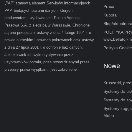
„PAP” stanowią element Serwisów Informacyjnych
Praca
PAP, będących bazami danych, których
Kubota
producentem i wydawcą jest Polska Agencja
Blog/aktualnośc
Prasowa S.A. z siedzibą w Warszawie. Chronione
POLITYKA PR
są one przepisami ustawy z dnia 4 lutego 1994 r. o
www.bellator-m
prawie autorskim i prawach pokrewnych oraz ustawy
z dnia 27 lipca 2001 r. o ochronie baz danych.
Polityka Cooki
Jakiekolwiek ich wykorzystywanie przez
użytkowników portalu, poza przewidzianymi przez
Nowe
przepisy prawa wyjątkami, jest zabronione.
Kruszarki, prz
Systemy do uk
Systemy do sp
Systemy zagęs
Moba