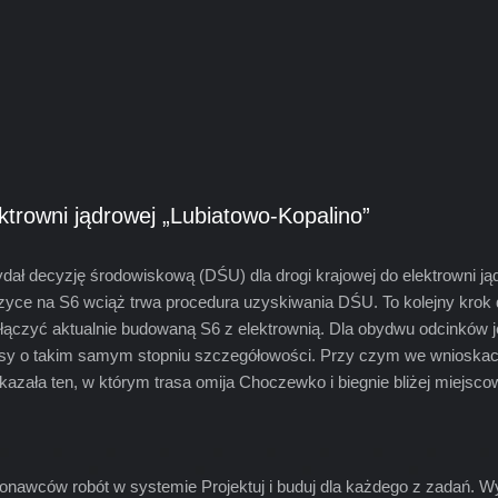
ktrowni jądrowej „Lubiatowo-Kopalino”
decyzję środowiskową (DŚU) dla drogi krajowej do elektrowni jądr
ce na S6 wciąż trwa procedura uzyskiwania DŚU. To kolejny krok do r
łączyć aktualnie budowaną S6 z elektrownią. Dla obydwu odcinków je
rasy o takim samym stopniu szczegółowości. Przy czym we wnioskac
skazała ten, w którym trasa omija Choczewko i biegnie bliżej miejsc
nawców robót w systemie Projektuj i buduj dla każdego z zadań. W