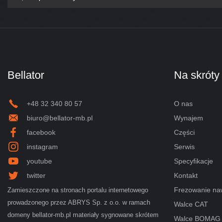
Bellator
Na skróty
+48 32 340 80 57
O nas
biuro@bellator-mb.pl
Wynajem
facebook
Części
instagram
Serwis
youtube
Specyfikacje
twitter
Kontakt
Frezowanie na
Zamieszczone na stronach portalu internetowego
prowadzonego przez ABRYS Sp. z o.o. w ramach
Walce CAT
domeny bellator-mb.pl materiały sygnowane skrótem
Walce BOMAG