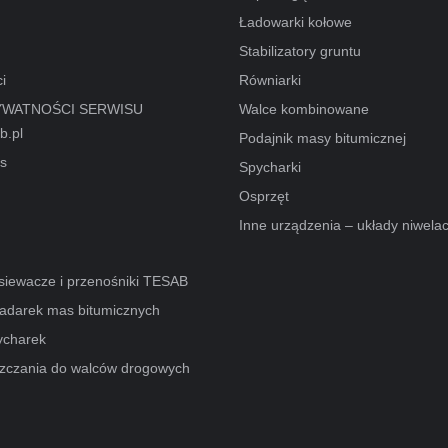
Ładowarki kołowe
Stabilizatory gruntu
i
Równiarki
YWATNOŚCI SERWISU
Walce kombinowane
b.pl
Podajnik masy bitumicznej
es
Spycharki
Osprzęt
Inne urządzenia – układy niwela
esiewacze i przenośniki TESAB
ładarek mas bitumicznych
ycharek
zczania do walców drogowych