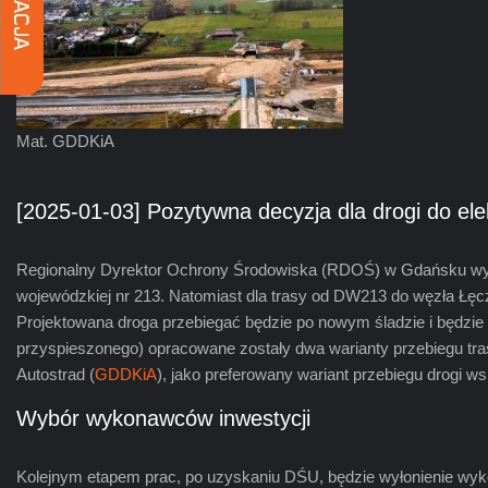
Mat. GDDKiA
[2025-01-03] Pozytywna decyzja dla drogi do ele
Regionalny Dyrektor Ochrony Środowiska (RDOŚ) w Gdańsku wydał 
wojewódzkiej nr 213. Natomiast dla trasy od DW213 do węzła Łęczy
Projektowana droga przebiegać będzie po nowym śladzie i będzie 
przyspieszonego) opracowane zostały dwa warianty przebiegu t
Autostrad (
GDDKiA
), jako preferowany wariant przebiegu drogi w
Wybór wykonawców inwestycji
Kolejnym etapem prac, po uzyskaniu DŚU, będzie wyłonienie wyko