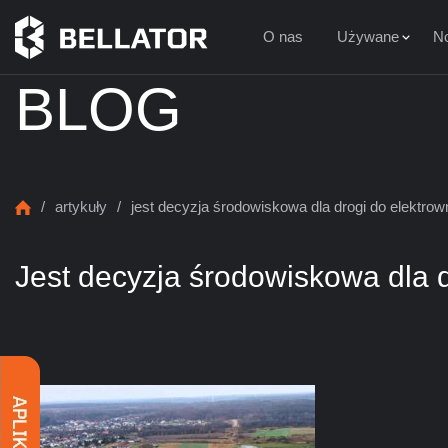
O nas
Używane
N
BLOG
/
artykuły
/
jest decyzja środowiskowa dla drogi do elektrown
Jest decyzja środowiskowa dla d